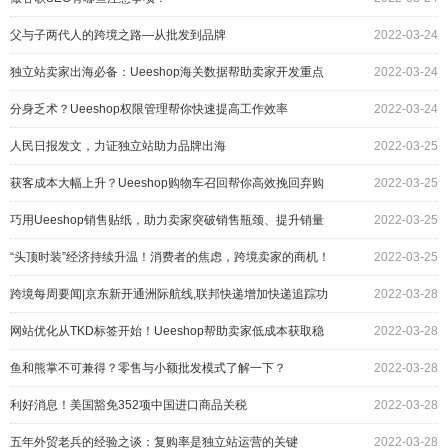
父与子两代人的跨境之路—从批发到品牌
2022-03-24
独立站卖家出海必备：Ueeshop海关数据帮助卖家开发重点
2022-03-24
客户
分身乏术？Ueeshop权限管理帮你快速提高工作效率
2022-03-24
人民日报发文，力证独立站助力品牌出海
2022-03-25
获客成本大幅上升？Ueeshop购物车召回帮你高效挽回弃购
2022-03-25
客户
巧用Ueeshop销售贴纸，助力卖家突破销售瓶颈、提升销量
2022-03-25
“头顶时装”经济持续升温！消费者的焦虑，跨境卖家的商机！
2022-03-25
跨境每周要闻|京东新开通洲际航线,联邦快递增加快递追踪功
2022-03-28
能
网站优化从TKD标签开始！Ueeshop帮助卖家低成本获取稳
2022-03-28
定流量
鱼和熊掌不可兼得？零售与小额批发模式了解一下？
2022-03-28
利好消息！美国豁免352项中国进口商品关税
2022-03-28
五年外贸老兵的经验之谈：复购率是独立站运营的关键
2022-03-28