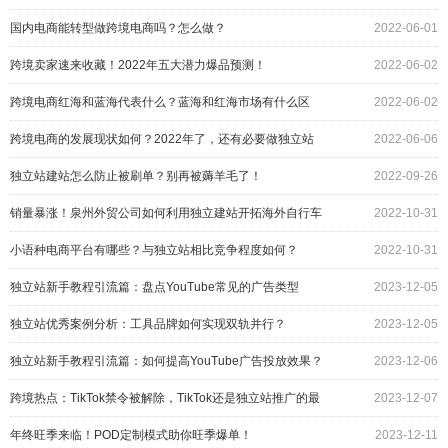
国内电商能转型做跨境电商吗？怎么做？
2022-06-01
跨境卖家速来收藏！2022年五大潜力爆品预测！
2022-06-02
跨境电商红海和蓝海代表什么？蓝海和红海市场有什么区
2022-06-02
别？
跨境电商的发展现状如何？2022年了，还有必要做独立站
2022-06-06
吗？
独立站建站怎么防止被刷单？别再被薅羊毛了！
2022-09-26
销量暴涨！泉州外贸公司如何利用独立建站开拓海外自行车
2022-10-31
市场？
小语种电商平台有哪些？与独立站相比竞争程度如何？
2022-10-31
独立站新手教程引流篇：盘点YouTube常见的广告类型
2023-12-05
独立站优秀案例分析：工具品牌如何实现双轨并行？
2023-12-05
独立站新手教程引流篇：如何提高YouTube广告投放效果？
2023-12-06
跨境热点：TikTok禁令被解除，TikTok还是独立站推广的最
2023-12-07
佳选择吗？
年终旺季来临！POD定制模式助你旺季爆单！
2023-12-11