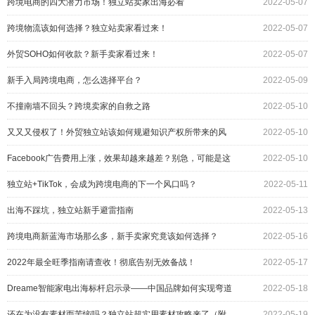
跨境电商的四大潜力市场！独立站卖家出海必看
2022-05-07
跨境物流该如何选择？独立站卖家看过来！
2022-05-07
外贸SOHO如何收款？新手卖家看过来！
2022-05-07
新手入局跨境电商，怎么选择平台？
2022-05-09
不撞南墙不回头？跨境卖家的自救之路
2022-05-10
又又又侵权了！外贸独立站该如何规避知识产权所带来的风
2022-05-10
险？
Facebook广告费用上涨，效果却越来越差？别急，可能是这
2022-05-10
个原因
独立站+TikTok，会成为跨境电商的下一个风口吗？
2022-05-11
出海不踩坑，独立站新手避雷指南
2022-05-13
跨境电商新蓝海市场那么多，新手卖家究竟该如何选择？
2022-05-16
2022年最全旺季指南请查收！彻底告别无效备战！
2022-05-17
Dreame智能家电出海标杆启示录——中国品牌如何实现弯道
2022-05-18
超车？
还在为没有素材而苦恼吗？独立站超实用素材攻略来了（附
2022-05-19