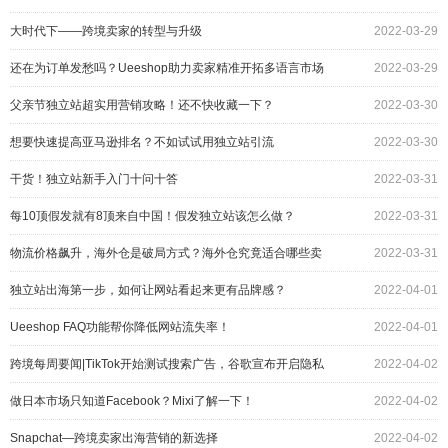
大时代下——跨境卖家的转型与升级
2022-03-29
还在为订单发愁吗？Ueeshop助力卖家精准开拓多语言市场
2022-03-29
父亲节独立站超实用营销攻略！还不快收藏一下？
2022-03-30
想要快速提高亚马逊排名？不如试试用独立站引流
2022-03-30
干货！独立站新手入门十问十答
2022-03-31
每10顶假发就有8顶来自中国！假发独立站该怎么做？
2022-03-31
物流价格飙升，海外仓是破局方式？海外仓究竟适合哪些卖
2022-03-31
家？
独立站出海第一步，如何让网站看起来更有品牌感？
2022-04-01
Ueeshop FAQ功能帮你降低网站流失率！
2022-04-01
跨境每周要闻|TikTok开始测试搜索广告，谷歌宣布开启隐私
2022-04-02
沙盒下一阶段试验
做日本市场只知道Facebook？Mixi了解一下！
2022-04-02
Snapchat—跨境卖家出海营销的新选择
2022-04-02