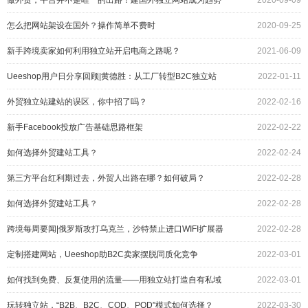
做外贸，平台并不是唯一的出路！建国外独立网站成为趋势
2020-09-09
怎么把网站架设在国外？操作简单不费时
2020-09-25
新手跨境卖家如何利用独立站开启电商之路呢？
2021-06-09
Ueeshop用户日分享回顾|黄德胜：从工厂转型B2C独立站
2022-01-11
外贸独立站建站的误区，你中招了吗？
2022-02-16
新手Facebook投放广告基础思路框架
2022-02-22
如何选择外贸建站工具？
2022-02-24
第三方平台红利期过去，外贸人出路在哪？如何破局？
2022-02-28
如何选择外贸建站工具？
2022-02-28
跨境每周要闻|俄罗斯攻打乌克兰，沙特禁止进口WIFI扩展器
2022-02-28
定制搭建网站，Ueeshop助B2C卖家摆脱同质化竞争
2022-03-01
如何找到免费、反复使用的流量——用独立站打造自有私域
2022-03-01
流量
玩转独立站，“B2B、B2C、COD、POD”模式如何选择？
2022-03-30