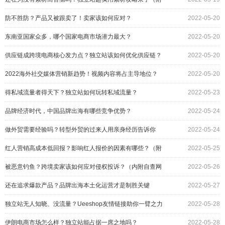
赠工具）
防不胜防？产品又被跟卖了！卖家该如何应对？
2022-05-20
东南亚国家众多，哪个国家电商市场潜力最大？
2022-05-20
供应链成跨境电商核心发力点？独立站该如何优化供应链？
2022-05-20
2022海外社交媒体营销新趋势！视频内容将占主导地位？
2022-05-20
得私域流量者得天下？独立站如何玩转私域流量？
2022-05-23
品牌经济时代，中国品牌出海有哪些竞争优势？
2022-05-24
做外贸需要经验吗？转型外贸的过来人用亲身经历告诉你
2022-05-24
红人营销高成本低回报？影响红人报价的因素有哪些？（附
2022-05-25
赠工具）
被恶意钓鱼？跨境卖家该如何应对侵权投诉？（内附自查网
2022-05-26
站）
还在追求爆款产品？品牌出海本土化运营才是制胜关键
2022-05-27
独立站无人知晓、没流量？Ueeshop友情链接助你一臂之力
2022-05-28
伊朗电商市场怎么样？独立站能占据一席之地吗？
2022-05-28