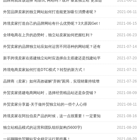
品牌商就应该选择"站群式"网站吗？或许"垂直独立站"更加适
2021-06-11
合
外贸品牌卖家的独立网站如何打造能更加吸引消费者呢？
2021-06-11
跨境卖家打造自己的品牌网站有什么优势呢？3大原因Get！
2021-06-15
全球电商在上升的趋势时，独立站卖家如何把握红利？
2021-06-23
外贸卖家的品牌独立站应如何运营不同语种的网站呢？还有
2021-07-14
子站？
新手跨境卖家在搭建独立站时应选择自主搭建还是找建站平
2021-07-20
台呢？
跨境电商卖家如何打造DTC模式？转型的新方式！
2021-07-21
品牌商（卖家）如何高效破解“弃购”困局，实现销量持续增
2021-07-26
长！
外贸卖家搭建电商网站时，选择经营精品站还是杂货铺？
2021-08-09
外贸卖家分享篇-关于做外贸独立站的一些个人心得
2021-08-11
跨境卖家在阿拉伯卖产品的时候，这一点很重要！一定要知
2021-08-16
道！
独立站精品模式的运营和团队组织架构(5600字)
2021-08-20
一起聊聊外贸网站安全稳定运行那些事！
2021-08-20