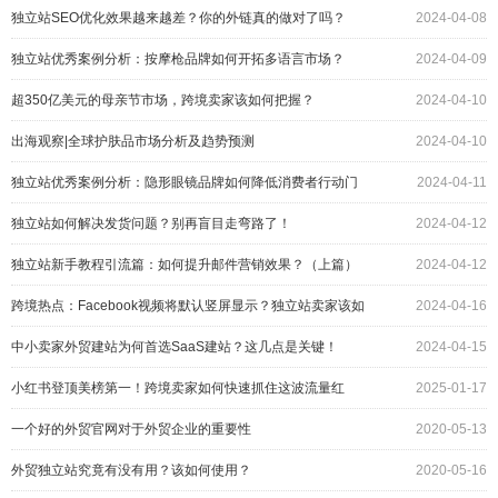
独立站SEO优化效果越来越差？你的外链真的做对了吗？
2024-04-08
独立站优秀案例分析：按摩枪品牌如何开拓多语言市场？
2024-04-09
超350亿美元的母亲节市场，跨境卖家该如何把握？
2024-04-10
出海观察|全球护肤品市场分析及趋势预测
2024-04-10
独立站优秀案例分析：隐形眼镜品牌如何降低消费者行动门
2024-04-11
槛？
独立站如何解决发货问题？别再盲目走弯路了！
2024-04-12
独立站新手教程引流篇：如何提升邮件营销效果？（上篇）
2024-04-12
跨境热点：Facebook视频将默认竖屏显示？独立站卖家该如
2024-04-16
何应对？
中小卖家外贸建站为何首选SaaS建站？这几点是关键！
2024-04-15
小红书登顶美榜第一！跨境卖家如何快速抓住这波流量红
2025-01-17
利？
一个好的外贸官网对于外贸企业的重要性
2020-05-13
外贸独立站究竟有没有用？该如何使用？
2020-05-16