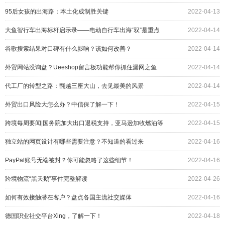
95后女孩的出海路：本土化成制胜关键
2022-04-13
大鱼智行车出海标杆启示录——电动自行车出海“双”是重点
2022-04-14
谷歌搜索结果对口碑有什么影响？该如何改善？
2022-04-14
外贸网站没询盘？Ueeshop留言板功能帮你抓住漏网之鱼
2022-04-14
代工厂的转型之路：翻越三座大山，去见最美的风景
2022-04-14
外贸出口风险大怎么办？中信保了解一下！
2022-04-15
跨境每周要闻|国务院加大出口退税支持，亚马逊加收燃油等
2022-04-15
附加费
独立站的网页设计有哪些需要注意？不知道的看过来
2022-04-16
PayPal账号无端被封？你可能忽略了这些细节！
2022-04-16
跨境物流“黑天鹅”事件完整解读
2022-04-26
如何有效接触潜在客户？盘点各国主流社交媒体
2022-04-16
德国职业社交平台Xing，了解一下！
2022-04-18