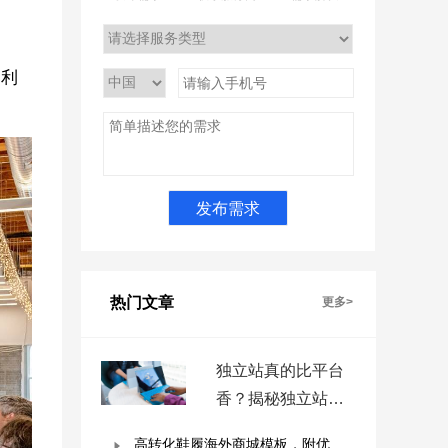
，利
热门文章
更多>
独立站真的比平台
香？揭秘独立站被
低估的9个优势！
高转化鞋履海外商城模板，附优秀案例拆解