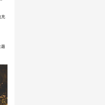
也充
主题