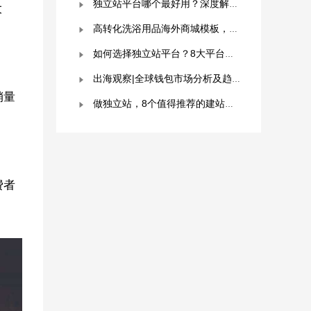
独立站平台哪个最好用？深度解析与平台选择指南！
大
高转化洗浴用品海外商城模板，附优秀案例拆解
如何选择独立站平台？8大平台对比分析！建议收藏！
出海观察|全球钱包市场分析及趋势预测
销量
做独立站，8个值得推荐的建站平台 ！卖家快冲！
费者