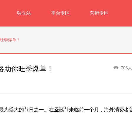
独立站
平台专区
营销专区
旺季爆单！
略助你旺季爆单！
706
家最为盛大的节日之一。在圣诞节来临前一个月，海外消费者
。