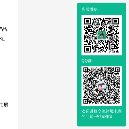
客服微信:
产品
的。
QQ群:
于其展
欢迎进群交流跨境电商
的问题~有福利哦！！