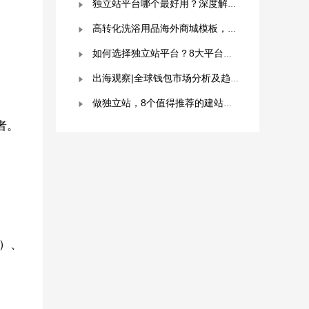
独立站平台哪个最好用？深度解析与平台选择指南！
高转化洗浴用品海外商城模板，附优秀案例拆解
如何选择独立站平台？8大平台对比分析！建议收藏！
出海观察|全球钱包市场分析及趋势预测
做独立站，8个值得推荐的建站平台 ！卖家快冲！
者。
%）、