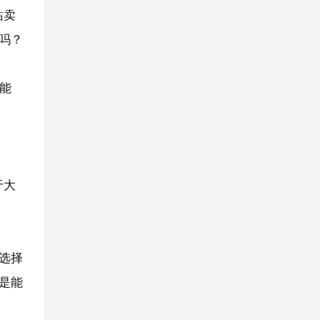
站卖
吗？
是能
于大
选择
是能