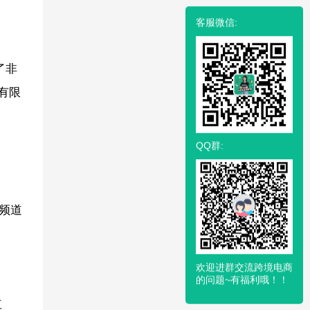
客服微信:
了非
有限
QQ群:
但频道
欢迎进群交流跨境电商
的问题~有福利哦！！
红