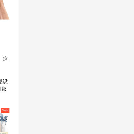
。这
品设
引那