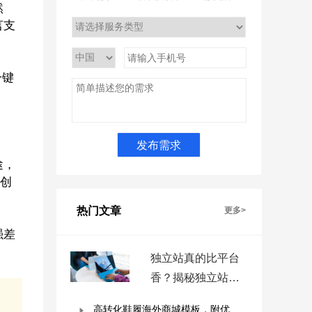
然
言支
一键
途，
，创
热门文章
更多>
强差
独立站真的比平台
香？揭秘独立站被
低估的9个优势！
高转化鞋履海外商城模板，附优秀案例拆解