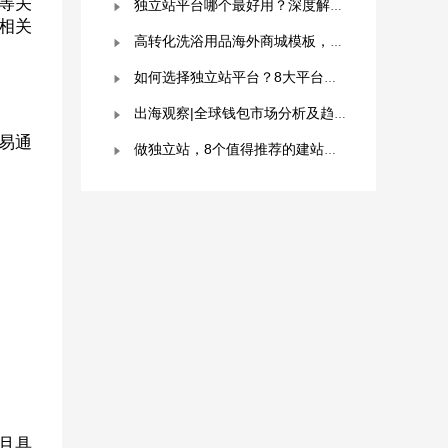
”等关
独立站平台哪个最好用？深度解析与平台选择指南！
相关
高转化洗浴用品海外商城模板，附优秀案例拆解
如何选择独立站平台？8大平台对比分析！建议收藏！
出海观察|全球钱包市场分析及趋势预测
易通
做独立站，8个值得推荐的建站平台 ！卖家快冲！
且具