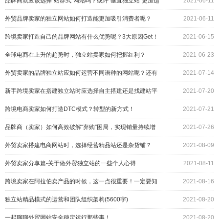
品牌商就应该选择"站群式"网站吗？或许"垂直独立站"更加适
2021-06-11
合
外贸品牌卖家的独立网站如何打造能更加吸引消费者呢？
2021-06-11
跨境卖家打造自己的品牌网站有什么优势呢？3大原因Get！
2021-06-15
全球电商在上升的趋势时，独立站卖家如何把握红利？
2021-06-23
外贸卖家的品牌独立站应如何运营不同语种的网站呢？还有
2021-07-14
子站？
新手跨境卖家在搭建独立站时应选择自主搭建还是找建站平
2021-07-20
台呢？
跨境电商卖家如何打造DTC模式？转型的新方式！
2021-07-21
品牌商（卖家）如何高效破解“弃购”困局，实现销量持续增
2021-07-26
长！
外贸卖家搭建电商网站时，选择经营精品站还是杂货铺？
2021-08-09
外贸卖家分享篇-关于做外贸独立站的一些个人心得
2021-08-11
跨境卖家在阿拉伯卖产品的时候，这一点很重要！一定要知
2021-08-16
道！
独立站精品模式的运营和团队组织架构(5600字)
2021-08-20
一起聊聊外贸网站安全稳定运行那些事！
2021-08-20