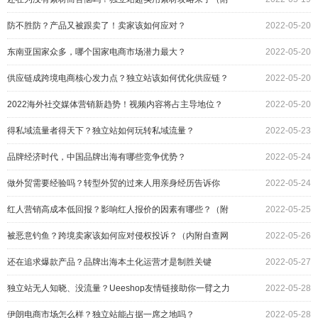
赠工具）
防不胜防？产品又被跟卖了！卖家该如何应对？
2022-05-20
东南亚国家众多，哪个国家电商市场潜力最大？
2022-05-20
供应链成跨境电商核心发力点？独立站该如何优化供应链？
2022-05-20
2022海外社交媒体营销新趋势！视频内容将占主导地位？
2022-05-20
得私域流量者得天下？独立站如何玩转私域流量？
2022-05-23
品牌经济时代，中国品牌出海有哪些竞争优势？
2022-05-24
做外贸需要经验吗？转型外贸的过来人用亲身经历告诉你
2022-05-24
红人营销高成本低回报？影响红人报价的因素有哪些？（附
2022-05-25
赠工具）
被恶意钓鱼？跨境卖家该如何应对侵权投诉？（内附自查网
2022-05-26
站）
还在追求爆款产品？品牌出海本土化运营才是制胜关键
2022-05-27
独立站无人知晓、没流量？Ueeshop友情链接助你一臂之力
2022-05-28
伊朗电商市场怎么样？独立站能占据一席之地吗？
2022-05-28