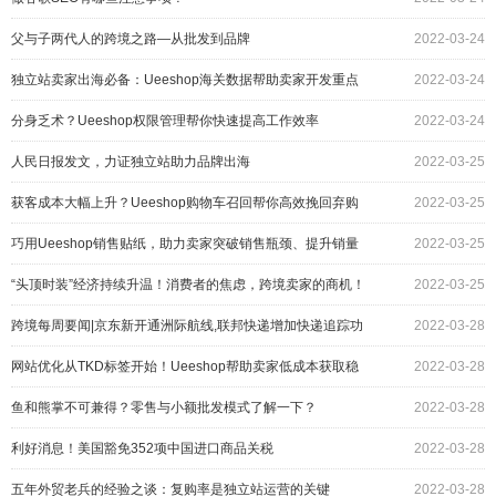
父与子两代人的跨境之路—从批发到品牌
2022-03-24
独立站卖家出海必备：Ueeshop海关数据帮助卖家开发重点
2022-03-24
客户
分身乏术？Ueeshop权限管理帮你快速提高工作效率
2022-03-24
人民日报发文，力证独立站助力品牌出海
2022-03-25
获客成本大幅上升？Ueeshop购物车召回帮你高效挽回弃购
2022-03-25
客户
巧用Ueeshop销售贴纸，助力卖家突破销售瓶颈、提升销量
2022-03-25
“头顶时装”经济持续升温！消费者的焦虑，跨境卖家的商机！
2022-03-25
跨境每周要闻|京东新开通洲际航线,联邦快递增加快递追踪功
2022-03-28
能
网站优化从TKD标签开始！Ueeshop帮助卖家低成本获取稳
2022-03-28
定流量
鱼和熊掌不可兼得？零售与小额批发模式了解一下？
2022-03-28
利好消息！美国豁免352项中国进口商品关税
2022-03-28
五年外贸老兵的经验之谈：复购率是独立站运营的关键
2022-03-28