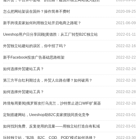
做外贸，平台并不是唯一的出路！建国外独立网站成为趋势
2020-09-09
怎么把网站架设在国外？操作简单不费时
2020-09-25
新手跨境卖家如何利用独立站开启电商之路呢？
2021-06-09
Ueeshop用户日分享回顾|黄德胜：从工厂转型B2C独立站
2022-01-11
外贸独立站建站的误区，你中招了吗？
2022-02-16
新手Facebook投放广告基础思路框架
2022-02-22
如何选择外贸建站工具？
2022-02-24
第三方平台红利期过去，外贸人出路在哪？如何破局？
2022-02-28
如何选择外贸建站工具？
2022-02-28
跨境每周要闻|俄罗斯攻打乌克兰，沙特禁止进口WIFI扩展器
2022-02-28
定制搭建网站，Ueeshop助B2C卖家摆脱同质化竞争
2022-03-01
如何找到免费、反复使用的流量——用独立站打造自有私域
2022-03-01
流量
玩转独立站，“B2B、B2C、COD、POD”模式如何选择？
2022-03-30