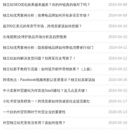
独立站SEO优化效果越来越差？你的外链真的做对了吗？
2024-04-08
独立站优秀案例分析：按摩枪品牌如何开拓多语言市场？
2024-04-09
超350亿美元的母亲节市场，跨境卖家该如何把握？
2024-04-10
出海观察|全球护肤品市场分析及趋势预测
2024-04-10
独立站优秀案例分析：隐形眼镜品牌如何降低消费者行动门
2024-04-11
槛？
独立站如何解决发货问题？别再盲目走弯路了！
2024-04-12
独立站新手教程引流篇：如何提升邮件营销效果？（上篇）
2024-04-12
跨境热点：Facebook视频将默认竖屏显示？独立站卖家该如
2024-04-16
何应对？
中小卖家外贸建站为何首选SaaS建站？这几点是关键！
2024-04-15
小红书登顶美榜第一！跨境卖家如何快速抓住这波流量红
2025-01-17
利？
一个好的外贸官网对于外贸企业的重要性
2020-05-13
外贸独立站究竟有没有用？该如何使用？
2020-05-16