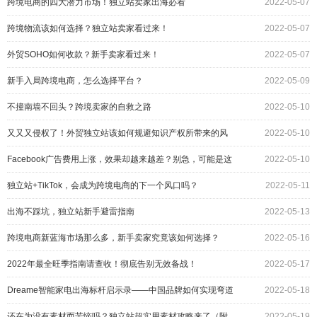
跨境电商的四大潜力市场！独立站卖家出海必看
2022-05-07
跨境物流该如何选择？独立站卖家看过来！
2022-05-07
外贸SOHO如何收款？新手卖家看过来！
2022-05-07
新手入局跨境电商，怎么选择平台？
2022-05-09
不撞南墙不回头？跨境卖家的自救之路
2022-05-10
又又又侵权了！外贸独立站该如何规避知识产权所带来的风
2022-05-10
险？
Facebook广告费用上涨，效果却越来越差？别急，可能是这
2022-05-10
个原因
独立站+TikTok，会成为跨境电商的下一个风口吗？
2022-05-11
出海不踩坑，独立站新手避雷指南
2022-05-13
跨境电商新蓝海市场那么多，新手卖家究竟该如何选择？
2022-05-16
2022年最全旺季指南请查收！彻底告别无效备战！
2022-05-17
Dreame智能家电出海标杆启示录——中国品牌如何实现弯道
2022-05-18
超车？
还在为没有素材而苦恼吗？独立站超实用素材攻略来了（附
2022-05-19