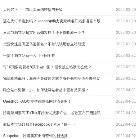
大时代下——跨境卖家的转型与升级
2022-03-29
还在为订单发愁吗？Ueeshop助力卖家精准开拓多语言市场
2022-03-29
父亲节独立站超实用营销攻略！还不快收藏一下？
2022-03-30
想要快速提高亚马逊排名？不如试试用独立站引流
2022-03-30
干货！独立站新手入门十问十答
2022-03-31
每10顶假发就有8顶来自中国！假发独立站该怎么做？
2022-03-31
物流价格飙升，海外仓是破局方式？海外仓究竟适合哪些卖
2022-03-31
家？
独立站出海第一步，如何让网站看起来更有品牌感？
2022-04-01
Ueeshop FAQ功能帮你降低网站流失率！
2022-04-01
跨境每周要闻|TikTok开始测试搜索广告，谷歌宣布开启隐私
2022-04-02
沙盒下一阶段试验
做日本市场只知道Facebook？Mixi了解一下！
2022-04-02
Snapchat—跨境卖家出海营销的新选择
2022-04-02