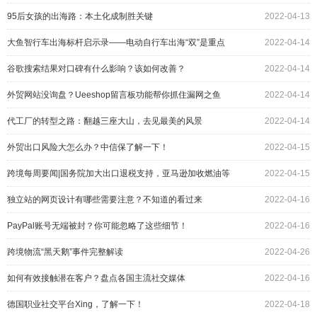
95后女孩的出海路：本土化成制胜关键
2022-04-13
大鱼智行车出海标杆启示录——电动自行车出海“双”是重点
2022-04-14
谷歌搜索结果对口碑有什么影响？该如何改善？
2022-04-14
外贸网站没询盘？Ueeshop留言板功能帮你抓住漏网之鱼
2022-04-14
代工厂的转型之路：翻越三座大山，去见最美的风景
2022-04-14
外贸出口风险大怎么办？中信保了解一下！
2022-04-15
跨境每周要闻|国务院加大出口退税支持，亚马逊加收燃油等
2022-04-15
附加费
独立站的网页设计有哪些需要注意？不知道的看过来
2022-04-16
PayPal账号无端被封？你可能忽略了这些细节！
2022-04-16
跨境物流“黑天鹅”事件完整解读
2022-04-26
如何有效接触潜在客户？盘点各国主流社交媒体
2022-04-16
德国职业社交平台Xing，了解一下！
2022-04-18