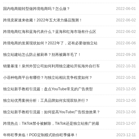
国内电商能转型做跨境电商吗？怎么做？
2022-06-01
跨境卖家速来收藏！2022年五大潜力爆品预测！
2022-06-02
跨境电商红海和蓝海代表什么？蓝海和红海市场有什么区
2022-06-02
别？
跨境电商的发展现状如何？2022年了，还有必要做独立站
2022-06-06
吗？
独立站建站怎么防止被刷单？别再被薅羊毛了！
2022-09-26
销量暴涨！泉州外贸公司如何利用独立建站开拓海外自行车
2022-10-31
市场？
小语种电商平台有哪些？与独立站相比竞争程度如何？
2022-10-31
独立站新手教程引流篇：盘点YouTube常见的广告类型
2023-12-05
独立站优秀案例分析：工具品牌如何实现双轨并行？
2023-12-05
独立站新手教程引流篇：如何提高YouTube广告投放效果？
2023-12-06
跨境热点：TikTok禁令被解除，TikTok还是独立站推广的最
2023-12-07
佳选择吗？
年终旺季来临！POD定制模式助你旺季爆单！
2023-12-11