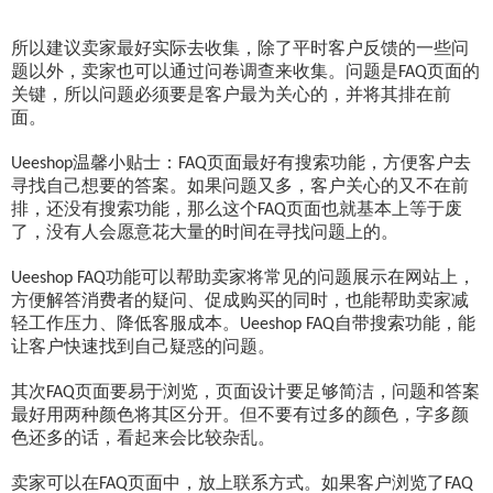
所以建议卖家最好实际去收集，除了平时客户反馈的一些问
题以外，卖家也可以通过问卷调查来收集。问题是
页面的
FAQ
关键，所以问题必须要是客户最为关心的，并将其排在前
面。
温馨小贴士：
页面最好有搜索功能，方便客户去
Ueeshop
FAQ
寻找自己想要的答案。如果问题又多，客户关心的又不在前
排，还没有搜索功能，那么这个
页面也就基本上等于废
FAQ
了，没有人会愿意花大量的时间在寻找问题上的。
功能可以帮助卖家将常见的问题展示在网站上，
Ueeshop FAQ
方便解答消费者的疑问、促成购买的同时，也能帮助卖家减
轻工作压力、降低客服成本。
自带搜索功能，能
Ueeshop FAQ
让客户快速找到自己疑惑的问题。
其次
页面要易于浏览，页面设计要足够简洁，问题和答案
FAQ
最好用两种颜色将其区分开。但不要有过多的颜色，字多颜
色还多的话，看起来会比较杂乱。
卖家可以在
页面中，放上联系方式。如果客户浏览了
FAQ
FAQ