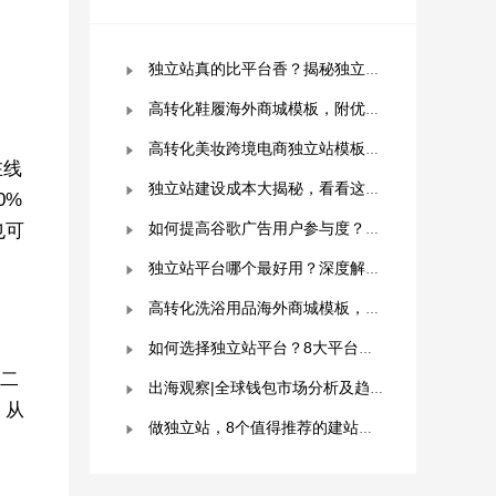
独立站真的比平台香？揭秘独立站被低估的9个优势！
高转化鞋履海外商城模板，附优秀案例拆解
高转化美妆跨境电商独立站模板，附优秀案例拆解
在线
独立站建设成本大揭秘，看看这些费用你准备好了吗？
0%
也可
如何提高谷歌广告用户参与度？这几点是关键！
独立站平台哪个最好用？深度解析与平台选择指南！
高转化洗浴用品海外商城模板，附优秀案例拆解
如何选择独立站平台？8大平台对比分析！建议收藏！
和二
出海观察|全球钱包市场分析及趋势预测
；从
做独立站，8个值得推荐的建站平台 ！卖家快冲！