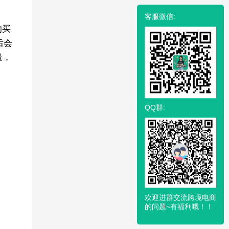
客服微信:
的买
后会
量，
QQ群:
欢迎进群交流跨境电商
的问题~有福利哦！！