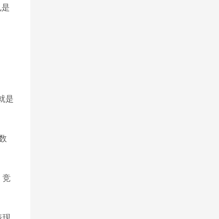
也是
就是
数
、竞
表现