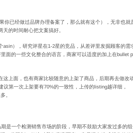
如果你已经做过品牌办理备案了，那么就有这个），无非也就
两天的时间耐心把文案搞好。
asin），研究评星在1-2星的竞品，从差评里发掘顾客的需
的一些文化整合的语言，商家可以适度的加上在bullet poi
在这上面，也有商家比较随意的上架了商品，后期再去做改
看，建议第一次上架要有70%的一致性，上传的listing越详细，
越多。
ing”，新品期是一个检测销售市场的阶段，早期不鼓励大家发过多的