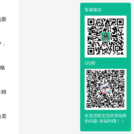
客服微信:
的新
少，
QQ群:
严格
上销
欢迎进群交流跨境电商
台卖
的问题~有福利哦！！