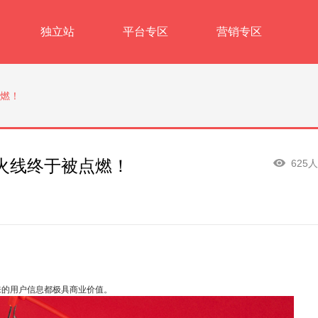
独立站
平台专区
营销专区
燃！
火线终于被点燃！
625
来的用户信息都极具商业价值。