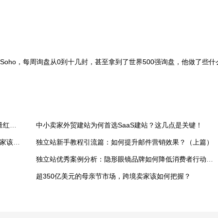
Soho，每周询盘从0到十几封，甚至拿到了世界500强询盘，他做了些什
小红书登顶美榜第一！跨境卖家如何快速抓住这波流量红利？
中小卖家外贸建站为何首选SaaS建站？这几点是关键！
跨境热点：Facebook视频将默认竖屏显示？独立站卖家该如何应对？
独立站新手教程引流篇：如何提升邮件营销效果？（上篇）
独立站优秀案例分析：隐形眼镜品牌如何降低消费者行动门槛？
超350亿美元的母亲节市场，跨境卖家该如何把握？