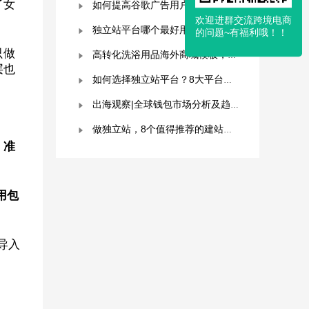
了女
如何提高谷歌广告用户参与度？这几点是关键！
欢迎进群交流跨境电商
独立站平台哪个最好用？深度解析与平台选择指南！
的问题~有福利哦！！
只做
高转化洗浴用品海外商城模板，附优秀案例拆解
层也
如何选择独立站平台？8大平台对比分析！建议收藏！
出海观察|全球钱包市场分析及趋势预测
做独立站，8个值得推荐的建站平台 ！卖家快冲！
、准
用包
导入