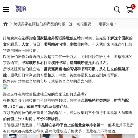
0
跨境卖家在阿拉伯卖产品的时候，这一点很重要！一定要知道！
跨境卖家在
选择指定国家搭建外贸或跨境独立站
的时候，首先要
了解这个国家的
文化背景，人文，节日，书写阅读习惯，宗教信仰等
。今天我们来说说这个比较
特别的国家—阿拉伯。
以阿拉伯语作为母语的人数超过二亿一千万人，同时阿拉伯语为全世界穆斯林的
宗教语言。
书写顺序从右往左横行书写，翻阅顺序也是由右往左。
所以搭建阿拉伯独立站，
需要遵循当地的阅读和书写习惯，从右往左的框架搭
建
，跟我们日常浏览的习惯相反，中文，英文都是从左往右浏览书写的。
既然有针对性做当地的市场，就要符合当地的语言习惯。
那么选择在阿拉伯搭建独立站的卖家该如何选品呢?
根据来自各个阿拉伯电子站的销售数据，阿拉伯语
最畅销的类别
是：
时尚与配
饰，3C产品，家庭与生活以及母婴产品。
在领先的阿拉伯电子商务品牌的选品上，可以收集到三个值得中国卖家人员调查
的
价值主张：时尚，平价和稀缺性。
尽管根据销售数据，
3C品牌在各种平台上的销量全年排名第一
，但毕竟并不是所
有的商家都有能力获得3C品牌代理权或价格优势，因此在此不再赘述。