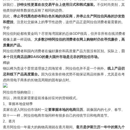
诉我们，
沙特女性更喜欢在交易平台上使用日式和韩式服装。
不仅时尚类别，其
他类别的销售数据也反映了相同的趋势。
因此，
停止寻找黑色纱布和白色长袍的供应商，并停止生产阿拉伯风格的沙发垫
和壁挂
。注意社交媒体上的季节性趋势，这些产品正是阿拉伯消费者最需要的。
平价
阿拉伯到处都有黄金吗？尽管海湾国家的总体GDP很高，但并非所有在线消费者
都像土豪一样花钱。
大多数沙特阿拉伯的消费者在网上购物时仍在寻找廉价，高
质量的产品。
阿拉伯消费者和国内消费者在偏好廉价和高质量产品方面没有区别。实际上，
日
本十日元商店品牌DAISO的最大国外市场是北非的阿拉伯市场。
稀缺
物以稀为贵这个普世道理放之四海皆准，阿拉伯也并不是一个例外。
线上产品切
忌和线下产品高度重合。
因为仅依靠价格优势不能保证商品转换率，尤其是在考
虑跨境电子商务的长物流周期的固有缺点时。
阿拉伯市场购物日：
所以，跨境卖家需要提前准备好应对的营销模式。
1、掌握本地促销季
卖家在进入阿拉伯市场时一定
要掌握本地的电商日历
。就像国内的七夕、春节、
双十一一样，阿拉伯电商市场同样有很多自己的传统节日和电商造节。
2、斋月
斋月阿拉伯一年最大的购物高潮就在斋月期间。
斋月是伊斯兰历一年中的第九个