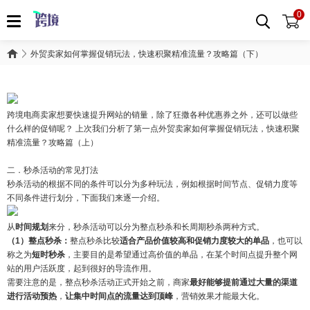
0
外贸卖家如何掌握促销玩法，快速积聚精准流量？攻略篇（下）
跨境电商卖家想要快速提升网站的销量，除了狂撒各种优惠券之外，还可以做些
什么样的促销呢？ 上次我们分析了第一点
外贸卖家如何掌握促销玩法，快速积聚
精准流量？攻略篇（上）
二．秒杀活动的常见打法
秒杀活动的根据不同的条件可以分为多种玩法，例如根据时间节点、促销力度等
不同条件进行划分，下面我们来逐一介绍。
从
时间规划
来分，秒杀活动可以分为整点秒杀和长周期秒杀两种方式。
（1）整点秒杀：
整点秒杀比较
适合产品价值较高和促销力度较大的单品
，也可以
称之为
短时秒杀
，主要目的是希望通过高价值的单品，在某个时间点提升整个网
站的用户活跃度，起到很好的导流作用。
需要注意的是，整点秒杀活动正式开始之前，商家
最好能够提前通过大量的渠道
进行活动预热
，
让集中时间点的流量达到顶峰
，营销效果才能最大化。