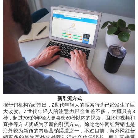
新引流方式
据营销机构
指出，
世代年轻人的搜索行为已经发生了巨
Yadi
Z
大改变。
世代年轻人的注意力跟金鱼差不多，大概只有
Z
8
秒，超过
的年轻人更喜欢
秒以内的视频，因此短视频和
70%
60
直播等方式就成为了新的引流方式。除此之外网红营销也是
海外较为新颖的内容营销渠道之一，不过目前，海外网红营
销更多的是为产品或品牌进行社交信任背书，而非直接带