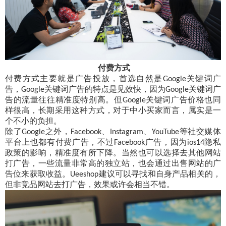
付费方式
付费方式主要就是广告投放，首选自然是
关键词广
Google
告，
关键词广告的特点是见效快，因为
关键词广
Google
Google
告的流量往往精准度特别高。但
关键词广告价格也同
Google
样很高，长期采用这种方式，对于中小买家而言，属实是一
个不小的负担。
除了
之外，
、
、
等社交媒体
Google
Facebook
Instagram
YouTube
平台上也都有付费广告，不过
广告，因为
隐私
Facebook
ios14
政策的影响，精准度有所下降。当然也可以选择去其他网站
打广告，一些流量非常高的独立站，也会通过出售网站的广
告位来获取收益。
建议可以寻找和自身产品相关的，
Ueeshop
但非竞品网站去打广告，效果或许会相当不错。