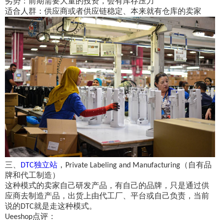
劣势：前期需要大量的投资，会有库存压力
适合人群：供应商或者供应链稳定、本来就有仓库的卖家
三、
独立站
，
（自有品
DTC
Private Labeling and Manufacturing
牌和代工制造）
这种模式的卖家自己研发产品，有自己的品牌
，
只是通过供
应商去制造产品
，
出货上由代工厂、平台或自己负责，
当前
说的
就是走这种模式。
DTC
点评：
Ueeshop