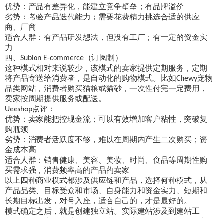
优势：产品
有
差异化，
能建立竞争壁垒；
有品牌溢价
劣势：考验产品迭代能力
；
需要
花费精力
挑选合适的供应
商
、
厂商
适合人群：有产品研发想法，但没有工厂
；
有一定的资金实
力
四、
（订阅制）
Subion E-commerce
这种模式相对来说较少，该模式的卖家提供定期服务，定期
将产品寄送给消费者
，
是自动化的购物模式
。比如
宠物
Chewy
品类
网站，消费者购买猫粮
或
猫砂，一次性付完一定费用，
卖家按周期提供服务或配送。
点评：
Ueeshop
优势：
卖家
能把控现金流
；
可以
有效增加客户粘性，突破复
购瓶颈
劣势：消费者活跃度不够，难以在周期内产生二次购买
；
资
金成本高
适合人群：
销售
健康、美容、美妆、时尚、食品等周期性购
买需求强，消费频率高的
产品的卖家
以上四种商业模式都涉及供应链和产品，选择何种模式，从
产品
品
类、目标受众和市场、自身能力和资金实力、短期和
长期目标出发，对号入座，适合自己的，才是最好的。
模式确定之后，就是创建独立站。实际建站涉及到建站工