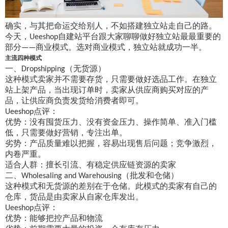
确实，与其把命运交给别人，不如搭建独立站走自己的路。
今天，
自建站平台跟大家聊聊做好独立站最最重要的
Ueeshop
部分
商业模式。选对商业模式，独立站就成功一半。
——
主流四种模式
一、
（无货源）
Dropshipping
这种模式卖家并不需要存货，只需要做好选品工作。在独立
站上架产品，当出现订单时，
卖家
从供应商购买对应的产
品，让供应商负责发货给消费者即可。
点评：
Ueeshop
优势：没有囤货压力、没有资金压力、操作简单、准入门槛
低，只需要做好营销，专注出单。
劣势：产品质量难以把握，容易出现售后问题；竞争激烈，
内卷严重。
适合人群：
擅长引流、有稳定供应链资源的卖家
二、
（批发和仓储）
Wholesaling and Warehousing
这种模式和无货源的差别在于仓储。此模式的卖家有自己的
仓库，货品是由卖家从自家仓库发出。
点评：
Ueeshop
优势：能够把控产品和物流