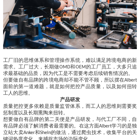
工厂旧的思维体系和管理操作系统，难以满足跨境电商的新
需求。工厂过大，长期做
和
的工厂员工，大多只追
OMD
OEM
求最基础的品质，因为代工是不需要考虑后续销售情况的。
但要做自有品牌的跨境电商却不能不管不顾，所以摆在
Albert
面前的第一道难题，就是如何把控产品质量，以及如何扭转
工人的思维。
产品研发
质量把控更多依赖是质量监管体系，而工人的思维则需要奖
惩制度以及长期熏陶来扭转。
想要做自有品牌的第二关便是产品研发，与代工厂不同，自
有品牌必须了解消费者最需要的。在这方面
学习的是独
Albert
立站大卖
和
的做法，通过爬虫技术，收集平台的关
Anker
Sheln
键词热度变化，来捕捉市场的边际变化。