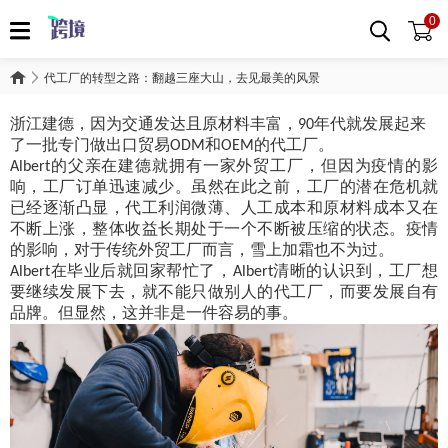
0
代工厂的转型之路：翻越三座大山，去见最美的风景
浙江建德，因为交通发达且原材料丰富，
年代就发展起来
90
了一批专门做出口贸易
和
的代工厂。
ODM
OEM
的父亲在建德就拥有一家外贸工厂，但因为疫情的影
Albert
响，工厂订单迅速减少。虽然在此之前，工厂的潜在危机就
已经逐渐凸显，代工利润微薄、人工成本和原材料成本又在
不断上涨，整体收益长期处于一个不断被压缩的状态。疫情
的影响，对于传统外贸工厂而言，雪上加霜也不为过。
在毕业后就回家帮忙了，
清晰的认识到，工厂想
Albert
Albert
要继续发展下去，就不能只做别人的代工厂，而要发展自有
品牌。但显然，这并非是一件容易的事。