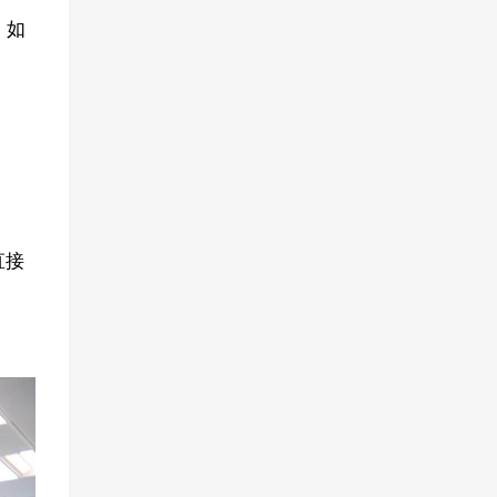
。如
直接