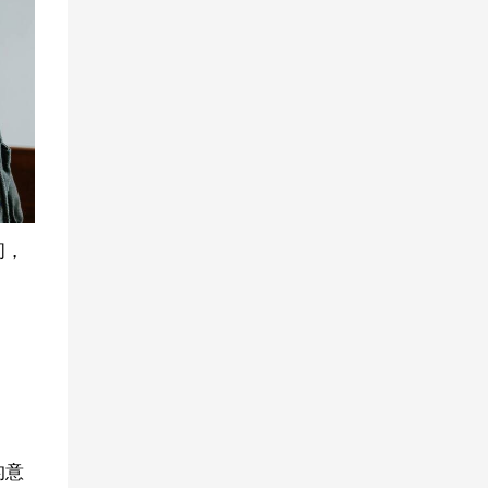
间，
的意