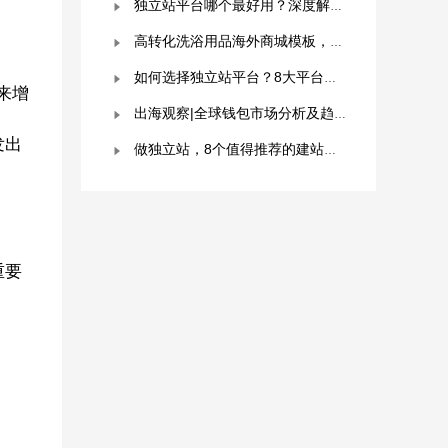
独立站平台哪个最好用？深度解析与平台选择指南！
高转化洗浴用品海外商城模板，附优秀案例拆解
如何选择独立站平台？8大平台对比分析！建议收藏！
来增
出海观察|全球钱包市场分析及趋势预测
发出
做独立站，8个值得推荐的建站平台 ！卖家快冲！
重要