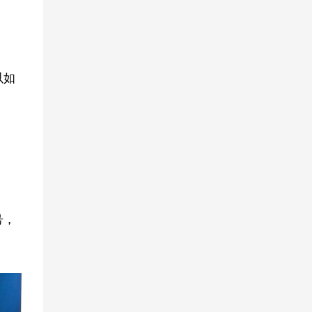
以如
号，