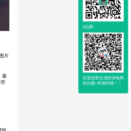
QQ群:
图片
，最
欢迎进群交流跨境电商
这些
的问题~有福利哦！！
增加