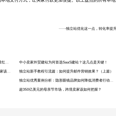
的本地支付方式，让买家付款更加便捷。以上盘点的所有本地
独立站优化这一点，转化率提升
小红书登顶美榜第一！跨境卖家如何快速抓住这波流量红利？
中小卖家外贸建站为何首选SaaS建站？这几点是关键！
跨境热点：Facebook视频将默认竖屏显示？独立站卖家该如何应对？
独立站新手教程引流篇：如何提升邮件营销效果？（上篇）
独立站优秀案例分析：隐形眼镜品牌如何降低消费者行动门槛？
超350亿美元的母亲节市场，跨境卖家该如何把握？