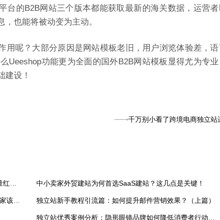
站平台的B2B网站
三个版本都能获取最新的海关数据，运营者
息，也能将被动变为主动。
的作用呢？大部分原因是网站模板老旧，用户浏览体验差，语
Ueeshop功能更为全面的国外B2B网站模板显得尤为专
础建设！
千万别小看了跨境电商独立站
小红书登顶美榜第一！跨境卖家如何快速抓住这波流量红利？
中小卖家外贸建站为何首选SaaS建站？这几点是关键！
跨境热点：Facebook视频将默认竖屏显示？独立站卖家该如何应对？
独立站新手教程引流篇：如何提升邮件营销效果？（上篇）
独立站优秀案例分析：隐形眼镜品牌如何降低消费者行动门槛？