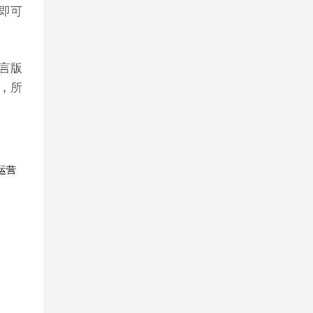
即可
言版
业，所
运营