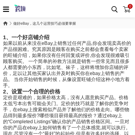
0
做好eBay，这几个运营技巧必须要掌握
1、一个好店铺介绍
如果以前从来没在eBay上销售过任何产品,你会发现卖高价的
产品很困难。究其原因是顾客在购买之前都会查看每个卖家
的旺铺介绍，如果你没有任何回复或评价,你会发现很难吸引
顾客购买。 一个简单的补救方法就是销售一些常见而且很多
人都需要的小东西，比如笔、袜子，这样将增加你店铺的评
价，足以让其他买家认出并及时购买你在ebay上销售的产
品。 当你开始销售的时候，从像设置旺铺介绍这种小地方着
手。
2、设置一个合理的价格
定价是艰难的，如果价格太高，没有人愿意购买产品。价格
太低亏本出售可能会关门。定价的技巧就是了解你的竞争对
手，在ebay上搜索相似产品并了解他们的价格走向。哪些物
品得到最多报价?哪些项目获得最高的报价？通过ebay上
的“Completed Listings”确认你的产品销售价格区间。一旦对
你的产品在ebay上如何销售有了一个总体感觉,就可以执行。
现在,尽管没有一个“最好”的起始价,但是有许多好的选择。以