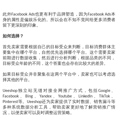
此外
也更有利于品牌塑造，因为
本
Facebook Ads
Facebook Ads
身的属性是偏娱乐化的。所以会在不知不觉间给更多消费者
留下更深刻的印象。
如何选择？
首先卖家需要根据自己的目标受众来判断，目标消费群体主
要集中在哪个平台，自然优先选择哪个平台。这个需要卖家
前期进行数据收集，然后进行分析判断，根据品类的不同，
目标受众年龄的不同，这个答案也会存在比较大的差异。
如果目标受众并非聚集在这两个平台中，卖家也可以考虑选
择其他的平台。
独立站无缝对接全网推广方式，包括
、
Ueeshop
Google
、
、
、
、
、
、
Facebook
Bing
Yandex
Youtube
LinkedIn
TikTok
等。
还为卖家提供了实时数据、销售漏斗等
Pinterest
Ueeshop
多种系统数据分析工具，帮助卖家更好地了解营销推广情
况，以便卖家可以及时调整运营策略。