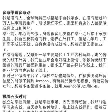
多条渠道多条路
我是澄海人，全球玩具三成都是来自我家乡。在澄海超过
10
万人从事玩具生产，所以见怪不怪，家里和身边的人都是做
玩具出口相关的。
毕业前几年心高气傲，身边很多朋友都在毕业之后接手家族
生意，我自己反其道而行，选择在外打工。但是几年后，工
作高不成低不就，自身也没有成就感，想着还是回家创业
了。
在澄海这边，父母那一辈主要是代工生产各种玩具，走的传
统的线下外贸，我们创业那会刚好碰上疫情，依赖传统线下
渠道的玩具厂都受到重创，很多工厂都选择转型线上，我们
创业的方向也选择了线上。
那时
已经做着平台了，做
独立站也是偶然。在福步浏览外贸
信息的时候了解到
，有玩具品类专用模板、有批发价
Ueeshop
功能，想着多条渠道多条路，就用
做
和小
。
Ueeshop
B2C
B
摸着石头过河
独立站掌握流量，就是掌握市场。因为没有经验，我只能边
学习边实践。白天参加各种培训、晚上就实践操作。摸着石