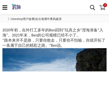
0
Ueeshop用户故事|在出海潮中乘风破浪
年初，在外打工多年的
回到
玩具之乡
澄海准备
入
2020
Ben
“
”
“
海
。
年末，
的公司规模已经不小了。
”
2021
Ben
路本来并不是路，只要你敢走，只要你不怕输，你就开拓了
“
一条属于自己的精彩之路。
说。
”Ben