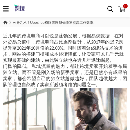
0
分身乏术？Ueeshop权限管理帮你快速提高工作效率
近几年的跨境电商可以说是蓬勃发展，根据易观数据，在对
外贸易总值中，跨境电商占比逐渐提升，从
年的
2017
15.71%
提升至
年
月份的
。同时随着
建站技术的进
2021
10
22.03%
SaaS
步，网站的搭建门槛和成本逐渐降低，让卖家可以几千元就
实现最基础的建站，由此独立站也在近几年迅速崛起。
门槛的降低、私域流量的魅力，都让跨境卖家开始着手布局
独立站。而不管是刚入场的新手卖家，还是已然小有成果的
卖家，都会希望自己的独立站越做越好，团队越做越大，团
队管理也自然成了卖家所必须考虑的问题之一。