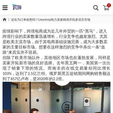
0
还在为订单发愁吗？Ueeshop助力卖家精准开拓多语言市场
疫情影响下，跨境电商成为近几年外贸的一匹
“黑马”，进入
跨境行业的卖家数量迅速增长，行业竞争也越发激烈。尤其
是欧美主流市场，由于其电商基础设施完善，成为大多数卖
家的主要目标市场。想要在这样激烈的竞争中杀出一条“血
路”来其实并不容易。
但除了欧美市场以外，其他地区市场也在蓬勃发展，同样是
卖家开拓新市场的良好选择。去年黑五网一，美国第一次出
现了销量下滑的情况。而南非的在线交易量却同比增长
，达到了
亿兰特。俄罗斯黑五促销期间网购销售额达
103%
2.5
到了
亿卢布，是
年的
倍。
857
2020
2.2