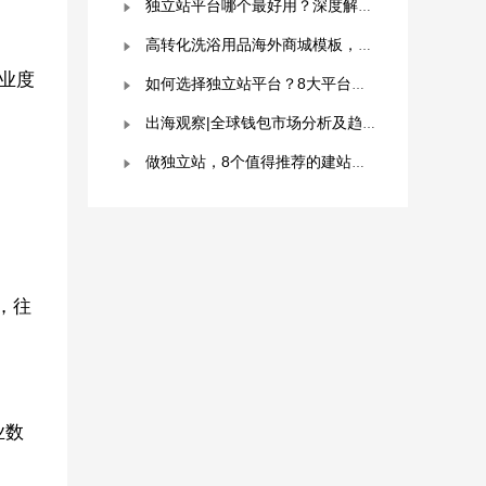
独立站平台哪个最好用？深度解析与平台选择指南！
高转化洗浴用品海外商城模板，附优秀案例拆解
业度
如何选择独立站平台？8大平台对比分析！建议收藏！
出海观察|全球钱包市场分析及趋势预测
做独立站，8个值得推荐的建站平台 ！卖家快冲！
，往
业数