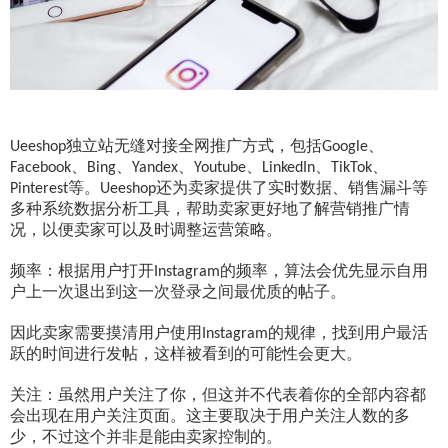
独立站无缝对接全网推广方式，包括
、
Ueeshop
Google
、
、
、
、
、
、
Facebook
Bing
Yandex
Youtube
LinkedIn
TikTok
等。
还为卖家提供了实时数据、销售漏斗等
Pinterest
Ueeshop
多种系统数据分析工具，帮助卖家更好地了解营销推广情
况，以便卖家可以及时调整运营策略。
频率：根据用户打开
的频率，算法会优先显示自用
Instagram
户上一次退出到这一次登录之间最优质的帖子。
因此卖家需要摸清用户使用
的规律，找到用户最活
Instagram
跃的时间进行发帖，这样被看到的可能性会更大。
关注：虽然用户关注了你，但这并不代表着你的全部内容都
会出现在用户关注页面。这主要取决于用户关注人数的多
少，不过这个并非是能由卖家控制的。