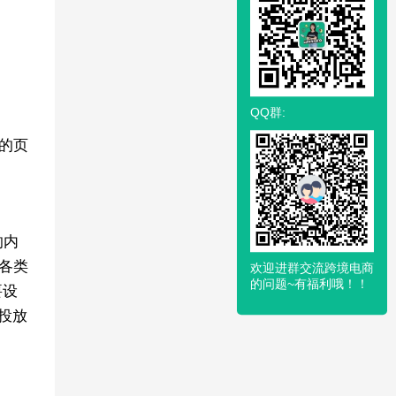
QQ群:
新的页
的内
到各类
欢迎进群交流跨境电商
的问题~有福利哦！！
要设
投放