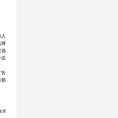
的人
选择
是选
r流
广告
有那
在这里