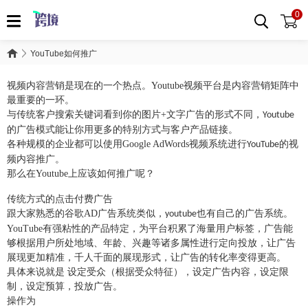
0
YouTube如何推广
视频内容营销是现在的一个热点
。
Youtube
视频平台是内容营销矩阵中
最重要的一环
。
与传统客户搜索关键词看到你的图片
+
文字广告的形式不同，
Youtube
的广告模式能让你用更多的特别方式与客户产品链接。
各种规模的企业都可以使用
Google AdWords
视频系统进行
的视
YouTube
频内容推广。
那么在
Youtube
上应该如何推广呢？
传统方式的点击付费广告
跟大家熟悉的谷歌
AD
广告系统类似，
也有自己的广告系统。
youtube
YouTube
有强粘性的产品特定，为平台积累了海量用户标签，广告能
够根据用户所处地域、年龄、兴趣等诸多属性进行定向投放，让广告
展现更加精准，千人千面的展现形式，让广告的转化率变得更高。
具体来说就是
设定受众（根据受众特征），设定广告内容，设定限
制，设定预算，投放广告。
操作为