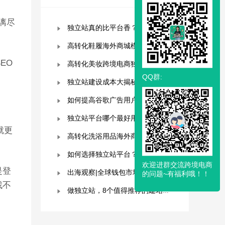
淋漓尽
独立站真的比平台香？揭秘独立站被低估的9个优势！
高转化鞋履海外商城模板，附优秀案例拆解
EO
高转化美妆跨境电商独立站模板，附优秀案例拆解
QQ群:
独立站建设成本大揭秘，看看这些费用你准备好了吗？
如何提高谷歌广告用户参与度？这几点是关键！
独立站平台哪个最好用？深度解析与平台选择指南！
就更
高转化洗浴用品海外商城模板，附优秀案例拆解
如何选择独立站平台？8大平台对比分析！建议收藏！
欢迎进群交流跨境电商
是登
出海观察|全球钱包市场分析及趋势预测
的问题~有福利哦！！
找不
做独立站，8个值得推荐的建站平台 ！卖家快冲！