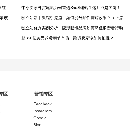
小红书登顶美榜第一！跨境卖家如何快速抓住这波流量红利？
中小卖家外贸建站为何首选SaaS建站？这几点是关键！
跨境热点：Facebook视频将默认竖屏显示？独立站卖家该如何应对？
独立站新手教程引流篇：如何提升邮件营销效果？（上篇）
独立站优秀案例分析：隐形眼镜品牌如何降低消费者行动门槛？
超350亿美元的母亲节市场，跨境卖家该如何把握？
专区
营销专区
逊
Facebook
通
Instagram
Google
Bing