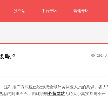
独立站
平台专区
营销专区
重要呢？
2914
，这种推广方式也已经形成全球外贸从业人员的共识。各大B
常熟悉的阿里巴巴，由此说明
外贸网站
无论大小其实都离不开