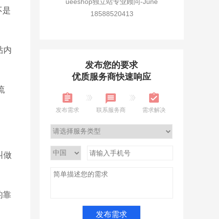
ueeshop独立站专业顾问-June
不是
18588520413
站内
发布您的要求
优质服务商快速响应
流
发布需求
联系服务商
需求解决
叫做
的靠